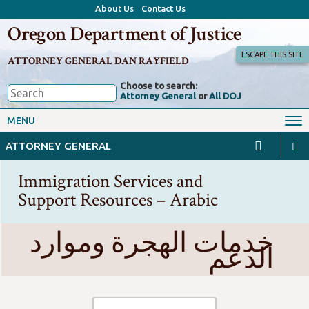
About Us
Contact Us
Oregon Department of Justice
ESCAPE THIS SITE
ATTORNEY GENERAL DAN RAYFIELD
Choose to search:
Attorney General
or
All DOJ
Office of the Attorney General
Federal Oversight
MENU
Civil Rights
Divisions
ATTORNEY GENERAL
Client Resources
Public Records
Immigration Services and
Forms, Manuals, Reports &
Support Resources – Arabic
Careers
Rulemaking
خدمات الهجرة وموارد
الدعم