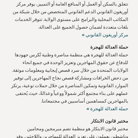
تتعلق بالسكن أو العمل أو المنافع العامة أو التمييز، يوفر مركز
أوريغون القانوني الدعم القانوني المتخصص من خلال شبكة من
المكاتب المحلية والبرامج على مستوى الولاية. تتوفر الخدمات
بلغات متعددة لضمان حصول الجميع على العدالة.
مركز أوريغون القانوني »
حملة العدالة للهجرة
حملة العدالة للهجرة هي منظمة مناصرة وطنية تُكرس جهودها
للدفاع عن حقوق المهاجرين وتعزيز الوحدة في جميع انحاء
الولايات المتحدة من خلال سرد قصص إيجابية ومعلومات موثقة.
من دحض الخرافات ومشاركة قصص نجاح المهاجرين إلى توفير
الموارد القانونية وتمكين المناصرة من خلال حملات توعية، يرتكز
عملهم على بناء مجتمع أكثر شمولاً ووعياً وعدالةً، حيث يُحتفى
بالمهاجرين كمساهمين أساسيين في مجتمعاتنا.
حملة العدالة للهجرة »
مختبر قانون الابتكار
مختبر قانون الابتكار هو منظمة تضم مبرمجين ومحامين
وناشطين يعملون على تعزيز العدالة للمهاجرين واللاجئين. وقد