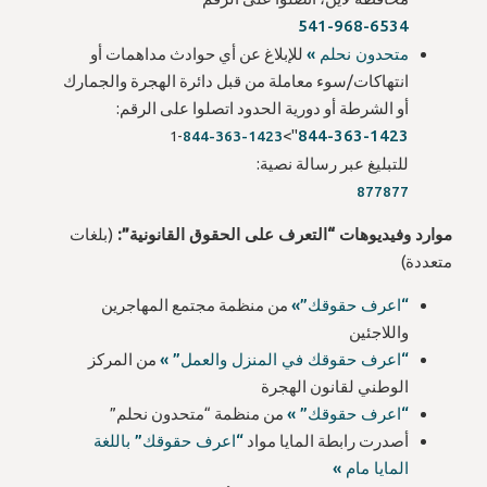
541-968-6534
متحدون نحلم »
للإبلاغ عن أي حوادث مداهمات أو
انتهاكات/سوء معاملة من قبل دائرة الهجرة والجمارك
أو الشرطة أو دورية الحدود اتصلوا على الرقم:
">
844-363-1423
1-
844-363-1423
للتبليغ عبر رسالة نصية:
877877
موارد وفيديوهات “التعرف على الحقوق القانونية”:
(بلغات
متعددة)
“اعرف حقوقك”»
من منظمة مجتمع المهاجرين
واللاجئين
“اعرف حقوقك في المنزل والعمل” »
من المركز
الوطني لقانون الهجرة
“اعرف حقوقك” »
من منظمة “متحدون نحلم”
أصدرت رابطة المايا مواد
“اعرف حقوقك” باللغة
المايا مام »