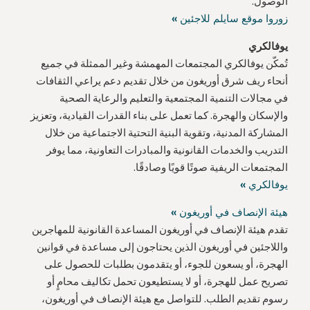
الوصول.
زوروا موقع سايلم للاجئين »
يوفالكري
تُمكّن يوفالكري المجتمعات المهمشة وغير الممثلة في جميع
أنحاء ريف شرق أوريغون من خلال تقديم دعم يراعي الثقافات
في مجالات التنمية المجتمعية والتعليم والرعاية الصحية
والإسكان والهجرة. كما تعمل على بناء القدرات القيادية، وتعزيز
المشاركة المدنية، وتقوية البنية التحتية الاجتماعية من خلال
التدريب والخدمات القانونية والمبادرات التعاونية، مما يوفر
المجتمعات الريفية صوتًا قويًا وصادقًا.
يوفالكري »
هيئة الإنصاف في أوريغون »
تقدم هيئة الإنصاف في أوريغون المساعدة القانونية للمهاجرين
واللاجئين في أوريغون الذين يحتاجون إلى مساعدة في قوانين
الهجرة، أو يسعون للجوء، أو يتقدمون بطلبات للحصول على
تصريح عمل للهجرة، أو لا يستطيعون تحمل تكاليف محامٍ أو
رسوم تقديم الطلب. للتواصل مع هيئة الإنصاف في أوريغون،