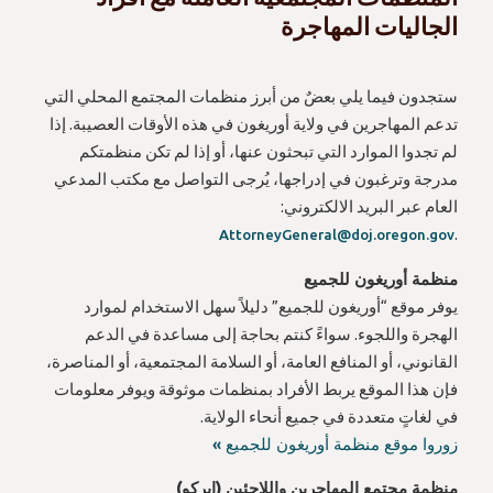
الجاليات المهاجرة
ستجدون فيما يلي بعضٌ من أبرز منظمات المجتمع المحلي التي
تدعم المهاجرين في ولاية أوريغون في هذه الأوقات العصيبة. إذا
لم تجدوا الموارد التي تبحثون عنها، أو إذا لم تكن منظمتكم
مدرجة وترغبون في إدراجها، يُرجى التواصل مع مكتب المدعي
العام عبر البريد الالكتروني:
.
AttorneyGeneral@doj.oregon.gov
منظمة أوريغون للجميع
يوفر موقع “أوريغون للجميع” دليلاً سهل الاستخدام لموارد
الهجرة واللجوء. سواءً كنتم بحاجة إلى مساعدة في الدعم
القانوني، أو المنافع العامة، أو السلامة المجتمعية، أو المناصرة،
فإن هذا الموقع يربط الأفراد بمنظمات موثوقة ويوفر معلومات
في لغاتٍ متعددة في جميع أنحاء الولاية.
زوروا موقع منظمة أوريغون للجميع »
منظمة مجتمع المهاجرين واللاجئين (إيركو)