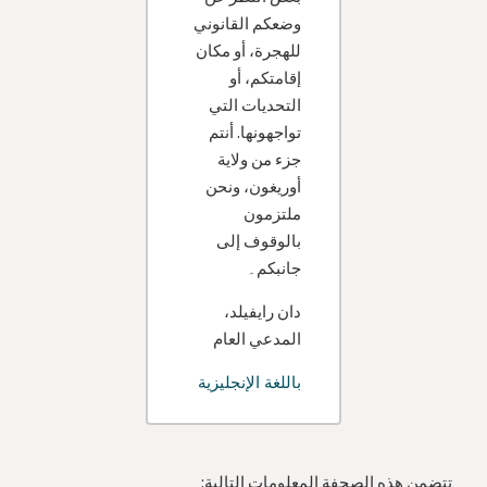
وضعكم القانوني
للهجرة، أو مكان
إقامتكم، أو
التحديات التي
تواجهونها. أنتم
جزء من ولاية
أوريغون، ونحن
ملتزمون
بالوقوف إلى
جانبكم۔
دان رايفيلد،
المدعي العام
باللغة الإنجليزية
تتضمن هذه الصحفة المعلومات التالية: