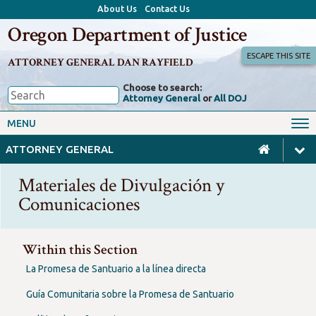
About Us
Contact Us
Oregon Department of Justice
ESCAPE THIS SITE
ATTORNEY GENERAL DAN RAYFIELD
Choose to search:
Attorney General
or
All DOJ
Office of the Attorney General
Federal Oversight
MENU
Civil Rights
Divisions
ATTORNEY GENERAL
Client Resources
Public Records
Materiales de Divulgación y
Forms, Manuals, Reports &
Comunicaciones
Careers
Rulemaking
Within this Section
La Promesa de Santuario a la línea directa
Guía Comunitaria sobre la Promesa de Santuario