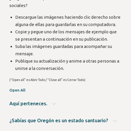
sociales?
Descargue las imágenes haciendo clic derecho sobre
alguna de ellas para guardarlas en su computadora.
Copie y pegue uno de los mensajes de ejemplo que
se presentan a continuación en su publicación.
Suba las imágenes guardadas para acompañar su
mensaje.
Publique su actualización y anime a otras personas a
unirse a la conversación.
(“Open all” es Abrir Todo / “Close all” es Cerrar Todo)
Open All
Aquí perteneces.
La Promesa Santuario de Oregón protege tu seguridad,
dignidad y derechos humanos, sin importar tu estatus
¿Sabías que Oregón es un estado santuario?
migratorio. Las leyes de la Promesa Santuario de Oregón no
¿Sospechas de una infracción a la Ley Promesa Santuario o
permiten al gobierno local ni estatal, incluyendo a la policía,