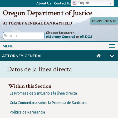
English
About Us
Contact Us
Oregon Department of Justice
ESCAPE THIS SITE
ATTORNEY GENERAL DAN RAYFIELD
Choose to search:
Attorney General
or
All DOJ
Office of the Attorney General
Federal Oversight
MENU
Civil Rights
Divisions
ATTORNEY GENERAL
Client Resources
Public Records
Datos de la línea directa
Forms, Manuals, Reports &
Careers
Rulemaking
Within this Section
La Promesa de Santuario a la línea directa
Guía Comunitaria sobre la Promesa de Santuario
Política de Referencia