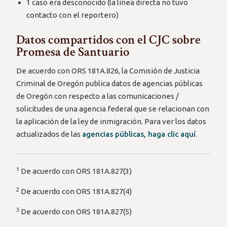
Comisionados
1 caso era desconocido (la línea directa no tuvo
inte
SPH150
Clackamas
ICE
es
Departamento
del Condado
Fuera del
SPH
Info
ut
SPH481
Ninguno
Desconocido
N
contacto con el reportero)
de Policía de
Lane
ICE
de Clackamas
estado
77
inda
Cottage Grove
comp
Junta de
Departamento
Re
Recu
Datos compartidos con el CJC sobre
Comisionados
de Policía de
SPH151
Clackamas
ICE
es
estat
del Condado
Beaverton,
Promesa de Santuario
ut
de Clackamas
Departamento
de Policía de
SPH482
Washington
ICE
N
Tigard,
SPH152
Ninguno
Clackamas
ICE
I
De acuerdo con ORS 181A.826, la Comisión de Justicia
Departamento
Criminal de Oregón publica datos de agencias públicas
del Sheriff del
No
SPH153
Ninguno
Ninguno
N
Condado de
reportado
de Oregón con respecto a las comunicaciones /
Washington
solicitudes de una agencia federal que se relacionan con
SPH154
Ninguno
Multnomah
Ninguno
N
SPH483
Ninguno
Multnomah
ICE
N
la aplicación de la ley de inmigración. Para ver los datos
Cons
No
SPH155
Ninguno
Ninguno
N
Departamento
PDF
actualizados de las
agencias públicas, haga clic aquí
.
comp
reportado
SPH
Ciudad de
SPH484
de bomberos
Marion
ICE
N
Marion
Otro
info
(Opens
78
Salem
de Salem
No
Recu
SPH156
Ninguno
Ninguno
N
reportado
Esta
in
Departamento
SPH485
de bomberos
Marion
ICE
N
No
1
De acuerdo con ORS 181A.827(3)
a
SPH157
Ninguno
Ninguno
N
de Salem
reportado
new
Departamento
2
De acuerdo con ORS 181A.827(4)
SPH158
Ninguno
Deschutes
Ninguno
N
tab/win
SPH486
de bomberos
Marion
ICE
N
de Salem
3
No
De acuerdo con ORS 181A.827(5)
SPH159
Ninguno
Ninguno
N
A
reportado
Condado de
SPH487
Jackson
ICE
co