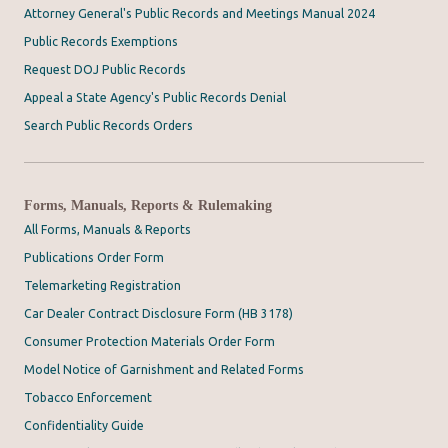
SPH208
Ninguno
Ninguno
N
Estado
No
in
Attorney General's Public Records and Meetings Manual 2024
SPH516
Desconocido
ICE
Reportado
o 
Policia de
A
ci
Public Records Exemptions
Madras
co
Ut
Oficina de
m
Request DOJ Public Records
re
SPH209
Jefferson
ICE
Sheriff del
e
pú
Condado de
Ut
Appeal a State Agency's Public Records Denial
es
Jefferson
pú
Search Public Records Orders
A
c
SPH210
Ninguno
Multnomah
Ninguno
N
q
n
no
A
Departamento
ab
Forms, Manuals, Reports & Rulemaking
Oficina de
co
del Sheriff del
pú
Sheriff del
m
SPH517
Marion
ICE
SPH211
Multnomah
U.S. Marshals
All Forms, Manuals & Reports
Condado de
Co
Condado de
e
Marion
c
Multnomah
Ut
Publications Order Form
in
pú
Ut
Telemarketing Registration
re
pú
Car Dealer Contract Disclosure Form (HB 3178)
SPH212
Ninguno
Wallowa
Ninguno
N
es
Consumer Protection Materials Order Form
No
No
SPH518
Ninguno
ICE
N
SPH213
Ninguno
Ninguno
N
Reportado
reportado
Model Notice of Garnishment and Related Forms
Fuera del
A
SPH519
Ninguno
Desconocido
N
Tobacco Enforcement
estado
co
Cárcel del
m
Confidentiality Guide
SPH214
Condado de
Yamhill
ICE
A
e
Yamhill
c