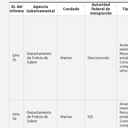
conced
Autoridad
ID. del
Agencia
normal
Condado
federal de
Tip
informe
Gubernamental
no está
inmigración
abierto
público
SPH
Departamento
Marion
ICE
Consult
9
Correccional
compar
inform
Recurs
público
Acue
estatal
mem
utiliza
Departamento
Recu
SPH
Acceso
de Policía de
Marion
Desconocido
estat
35
conced
Salem
Cons
normal
comp
no está
info
abierto
público
SPH
Departamento
Marion
ICE
Consult
10
Correccional
compar
inform
Recurs
público
Acue
estatal
mem
utiliza
Departamento
Recu
SPH
SPH
de Policía de
Marion
ICE
estat
Desconocido
Multnomah
Desconocido
Descon
36
11
Salem
Cons
comp
SPH