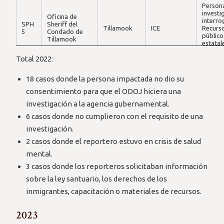
Person
investi
Oficina de
interr
SPH
Sheriff del
Tillamook
ICE
Recurs
5
Condado de
público
Tillamook
estatal
utiliza
Total 2022:
Arresto 
sin ord
Corte del
SPH
judicial
18 casos donde la persona impactada no dio su
Condado de
Tillamook
ICE
6
Consult
Tillamook
consentimiento para que el ODOJ hiciera una
compar
inform
investigación a la agencia gubernamental.
Arresto 
6 casos donde no cumplieron con el requisito de una
sin ord
Corte del
SPH
judicial
investigación.
Condado de
Tillamook
ICE
7
Consult
Tillamook
2 casos donde el reportero estuvo en crisis de salud
compar
inform
mental.
Consult
3 casos donde los reporteros solicitaban información
compar
Oficina del
inform
sobre la ley santuario, los derechos de los
SPH
Sheriff del
Deschutes
ICE
Utilizar
8
Condado de
inmigrantes, capacitación o materiales de recursos.
recurs
Deschutes
público
estatal
2023
Acceso