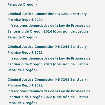
(Opens
new
Penal de Oregón)
in
tab/window)
Criminal Justice Commission HB 3265 Sanctuary
a
(Opens
Promise Report 2024
new
in
Infracciones denunciadas de la Ley de Promesa de
tab/window)
a
Santuario de Oregón 2024 (Comisión de Justicia
(Opens
new
Penal de Oregón)
in
tab/window)
Criminal Justice Commission HB 3265 Sanctuary
a
(Opens
Promise Report 2023
new
in
Infracciones denunciadas de la Ley de Promesa de
tab/window)
a
Santuario de Oregón 2023 (Comisión de Justicia
(Opens
new
Penal de Oregón)
in
tab/window)
Criminal Justice Commission HB 3265 Sanctuary
a
(Opens
Promise Report 2022
new
in
Infracciones denunciadas de la Ley de Promesa de
tab/window)
a
Santuario de Oregón 2022 (Comisión de Justicia
new
Penal de Oregón)