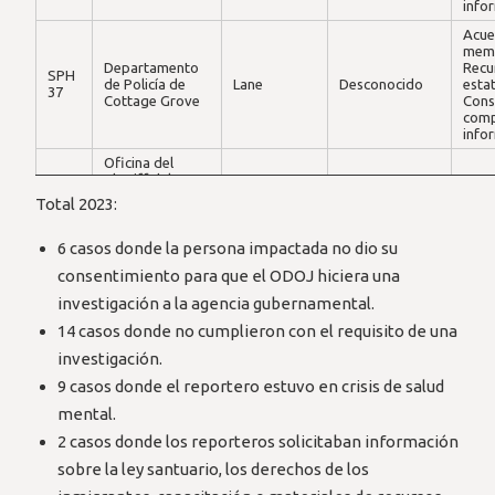
Ninguno
Marion
Ninguno
Ningun
info
12
Acue
Acuerd
mem
contrat
Departamento
Recu
memor
SPH
de Policía de
Lane
Desconocido
estat
Departamento
Consult
37
Cottage Grove
Cons
SPH
de Vehículos
compar
Multnomah
ICE
comp
13
Motorizados
inform
info
(DMV)
Utilizar
recurs
Oficina del
público
Sheriff del
estatal
Condado de
Info
Total 2023:
Marion, Cárcel
solic
SPH
Ninguno
Multnomah
Ninguno
Ningun
del Condado
comp
14
SPH
de Marion,
Info
6 casos donde la persona impactada no dio su
Marion
Desconocido
Autoridad de
38
Libertad
alma
Consult
consentimiento para que el ODOJ hiciera una
SPH
vivienda de la
Condicional del
rela
Marion
Desconocido
compar
15
cuidad de
Condado de
inmi
inform
investigación a la agencia gubernamental.
Salem
Marion (Dep de
ciud
Probation y
14 casos donde no cumplieron con el requisito de una
Autoridad de
Parole)
Consult
SPH
vivienda de la
investigación.
Marion
Desconocido
compar
16
cuidad de
SPH
inform
Ninguno
Columbia
Ninguno
Ning
9 casos donde el reportero estuvo en crisis de salud
Salem
39
mental.
SPH
No fue
SPH
Ninguno
Ninguno
Ningun
Ninguno
Multnomah
Ninguno
Ning
17
reportada
40
2 casos donde los reporteros solicitaban información
Utilizar
SPH
Policía del
sobre la ley santuario, los derechos de los
Ninguno
Multnomah
Ninguno
Ning
SPH
recurs
41
puerto de
Multnomah
CBP
18
público