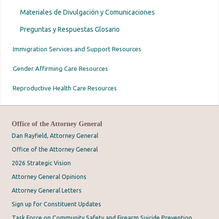
SPH182
Ninguno
Multnomah
Ninguno
N
Materiales de Divulgación y Comunicaciones
A
No
c
SPH183
Ninguno
ICE
N
reportado
Preguntas y Respuestas Glosario
q
n
No
SPH184
Ninguno
Desconocido
N
no
reportado
Immigration Services and Support Resources
Departamento
Departamento
ab
del Sheriff del
de Seguridad
pú
Ar
SPH505
Marion
Condado de
Nacional
Co
o
Gender Affirming Care Resources
Marion
(DHS)
c
ju
in
ju
Reproductive Health Care Resources
Ut
re
pú
es
Office of the Attorney General
A
c
Dan Rayfield, Attorney General
q
Tribunal de
n
Circuito del
Office of the Attorney General
SPH185
Multnomah
ICE
no
Condado de
Departamento
Departamento
ab
Multnomah
2026 Strategic Vision
del Sheriff del
de Seguridad
pú
SPH506
Marion
Condado de
Nacional
Co
Attorney General Opinions
Marion
(DHS)
c
in
Attorney General Letters
Ut
re
Sign up for Constituent Updates
pú
Task Force on Community Safety and Firearm Suicide Prevention